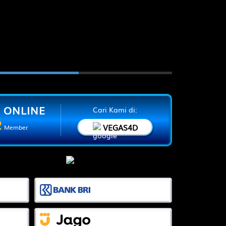
 ONLINE
Cari Kami di:
2
VEGAS4D
Member