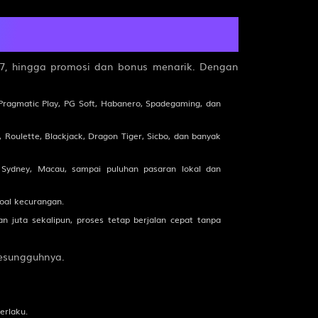
engkap
24/7, hingga promosi dan bonus menarik. Dengan
Pragmatic Play, PG Soft, Habanero, Spadegaming, dan
Roulette, Blackjack, Dragon Tiger, Sicbo, dan banyak
Sydney, Macau, sampai puluhan pasaran lokal dan
soal kecurangan.
juta sekalipun, proses tetap berjalan cepat tanpa
sesungguhnya.
erlaku.