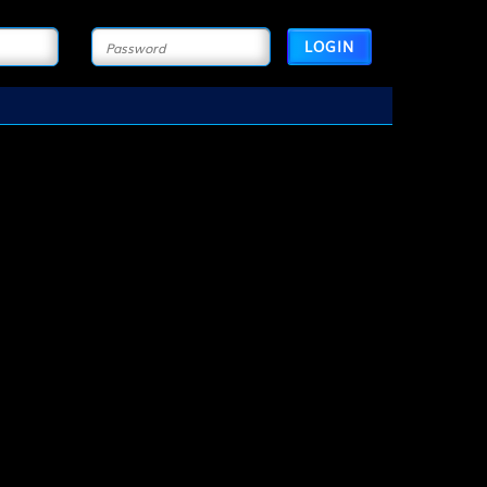
LOGIN